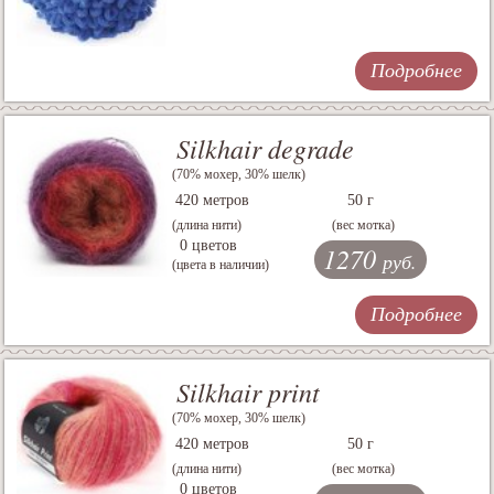
Подробнее
Silkhair degrade
(70% мохер, 30% шелк)
420 метров
50 г
(длина нити)
(вес мотка)
0 цветов
1270
руб.
(цвета в наличии)
Подробнее
Silkhair print
(70% мохер, 30% шелк)
420 метров
50 г
(длина нити)
(вес мотка)
0 цветов