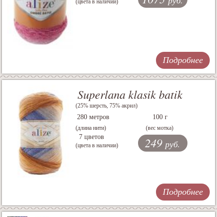
(цвета в наличии)
Подробнее
Superlana klasik batik
(25% шерсть, 75% акрил)
280 метров
100 г
(длина нити)
(вес мотка)
7 цветов
249
руб.
(цвета в наличии)
Подробнее