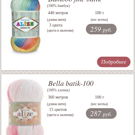
(100% бамбук)
440 метров
100 г
(длина нити)
(вес мотка)
3 цвета
259
руб.
(цвета в наличии)
Подробнее
Bella batik-100
(100% хлопок)
360 метров
100 г
(длина нити)
(вес мотка)
15 цветов
287
руб.
(цвета в наличии)