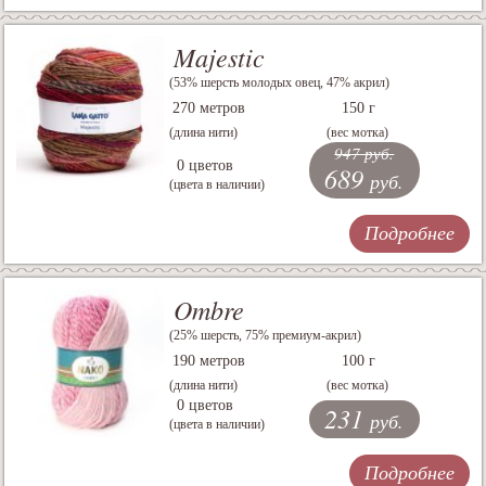
Majestic
(53% шерсть молодых овец, 47% акрил)
270 метров
150 г
(длина нити)
(вес мотка)
947 руб.
0 цветов
689
руб.
(цвета в наличии)
Подробнее
Ombre
(25% шерсть, 75% премиум-акрил)
190 метров
100 г
(длина нити)
(вес мотка)
0 цветов
231
руб.
(цвета в наличии)
Подробнее