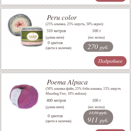
Peru color
(25% альпака, 25% шерсть, 50% акрил)
310 метров
100 г
(длина нити)
(вес мотка)
0 цветов
270
руб.
(цвета в наличии)
Подробнее
Poema Alpaca
(50% альпака файн, 25% бэби-альпака, 15% шерсть
Museling Free, 10% нейлон)
400 метров
100 г
(длина нити)
(вес мотка)
1139 руб.
0 цветов
911
руб.
(цвета в наличии)