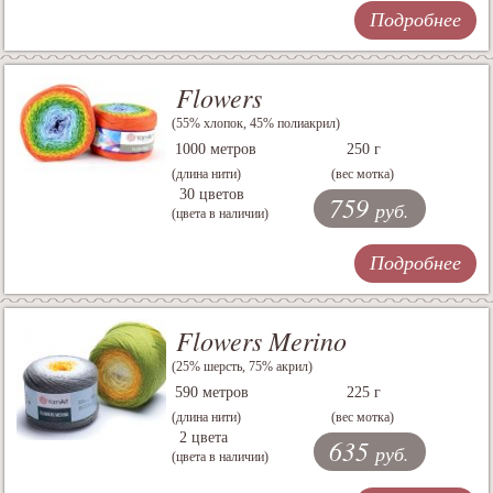
Подробнее
Flowers
(55% хлопок, 45% полиакрил)
1000 метров
250 г
(длина нити)
(вес мотка)
30 цветов
759
руб.
(цвета в наличии)
Подробнее
Flowers Merino
(25% шерсть, 75% акрил)
590 метров
225 г
(длина нити)
(вес мотка)
2 цвета
635
руб.
(цвета в наличии)