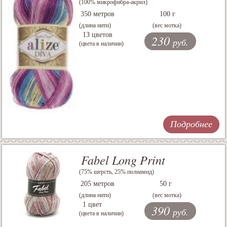
(100% микрофибра-акрил)
350 метров
100 г
(длина нити)
(вес мотка)
13 цветов
230
руб.
(цвета в наличии)
Подробнее
Fabel Long Print
(75% шерсть, 25% полиамид)
205 метров
50 г
(длина нити)
(вес мотка)
1 цвет
390
руб.
(цвета в наличии)