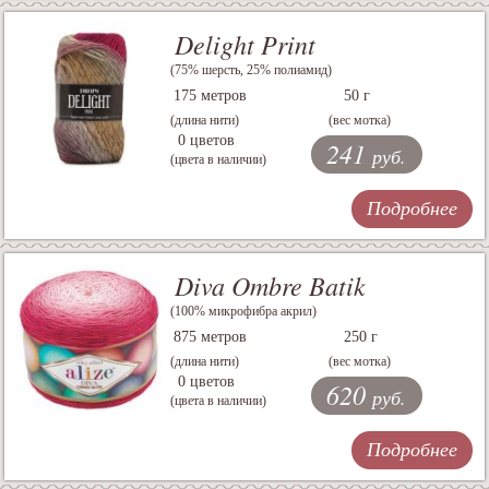
Delight Print
(75% шерсть, 25% полиамид)
175 метров
50 г
(длина нити)
(вес мотка)
0 цветов
241
руб.
(цвета в наличии)
Подробнее
Diva Ombre Batik
(100% микрофибра акрил)
875 метров
250 г
(длина нити)
(вес мотка)
0 цветов
620
руб.
(цвета в наличии)
Подробнее