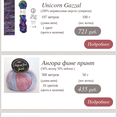
Unicorn Gazzal
(100% мериносовая шерсть супервош)
197 метров
100 г
(длина нити)
(вес мотка)
1 цвет
721
руб.
(цвета в наличии)
Подробнее
Ангора фине принт
(50% мохер 50% нейлон )
300 метров
50 г
(длина нити)
(вес мотка)
16 цветов
435
руб.
(цвета в наличии)
Подробнее