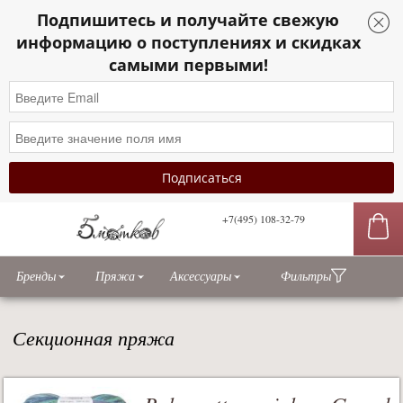
Подпишитесь и получайте свежую
информацию о поступлениях и скидках
самыми первыми!
+7(495) 108-32-79
сы
Бренды
Пряжа
Аксессуары
Фильтры
Секционная пряжа