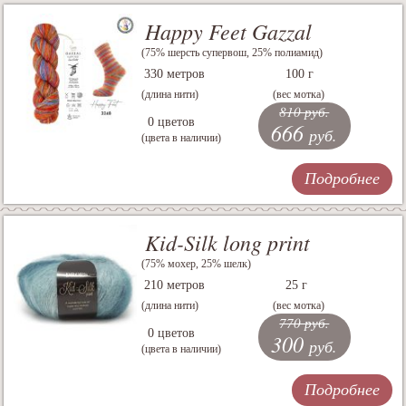
Happy Feet Gazzal
(75% шерсть супервош, 25% полиамид)
330 метров
100 г
(длина нити)
(вес мотка)
810 руб.
0 цветов
666
руб.
(цвета в наличии)
Подробнее
Kid-Silk long print
(75% мохер, 25% шелк)
210 метров
25 г
(длина нити)
(вес мотка)
770 руб.
0 цветов
300
руб.
(цвета в наличии)
Подробнее