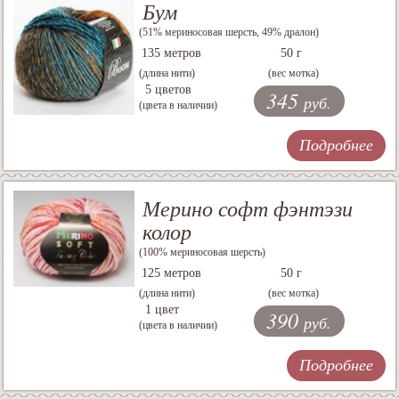
Бум
(51% мериносовая шерсть, 49% дралон)
135 метров
50 г
(длина нити)
(вес мотка)
5 цветов
345
руб.
(цвета в наличии)
Подробнее
Мерино софт фэнтэзи
колор
(100% мериносовая шерсть)
125 метров
50 г
(длина нити)
(вес мотка)
1 цвет
390
руб.
(цвета в наличии)
Подробнее