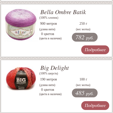
Bella Ombre Batik
(100% хлопок)
900 метров
250 г
(длина нити)
(вес мотка)
0 цветов
782
руб.
(цвета в наличии)
Подробнее
Big Delight
(100% шерсть)
190 метров
100 г
(длина нити)
(вес мотка)
0 цветов
485
руб.
(цвета в наличии)
Подробнее