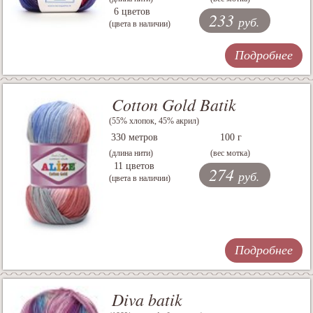
6 цветов
233
руб.
(цвета в наличии)
Подробнее
Cotton Gold Batik
(55% хлопок, 45% акрил)
330 метров
100 г
(длина нити)
(вес мотка)
11 цветов
274
руб.
(цвета в наличии)
Подробнее
Diva batik