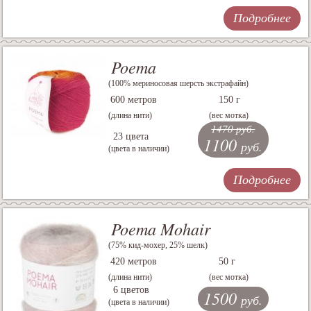
Подробнее
Poema
(100% мериносовая шерсть экстрафайн)
600 метров
150 г
(длина нити)
(вес мотка)
1470 руб.
23 цвета
1100
руб.
(цвета в наличии)
Подробнее
Poema Mohair
(75% кид-мохер, 25% шелк)
420 метров
50 г
(длина нити)
(вес мотка)
6 цветов
1500
руб.
(цвета в наличии)