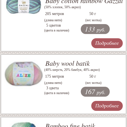
Baby cotton rainbow Gazzal
(50% хлопок, 50% акрил)
205 метров
50 г
(длина нити)
(вес мотка)
5 цветов
133
руб.
(цвета в наличии)
Подробнее
Baby wool batik
(40% шерсть, 20% бамбук, 40% акрил)
175 метров
50 г
(длина нити)
(вес мотка)
3 цвета
167
руб.
(цвета в наличии)
Подробнее
Bamboo fine batik