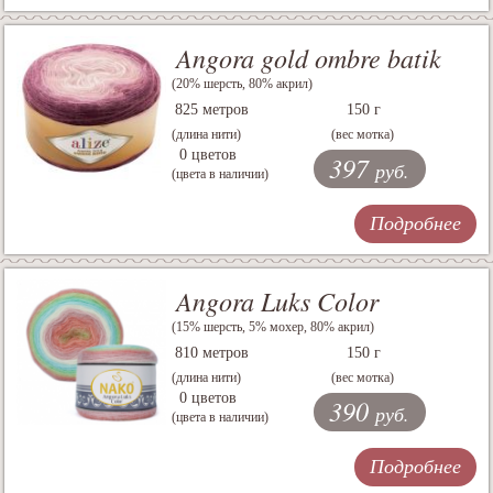
Angora gold ombre batik
(20% шерсть, 80% акрил)
825 метров
150 г
(длина нити)
(вес мотка)
0 цветов
397
руб.
(цвета в наличии)
Подробнее
Angora Luks Color
(15% шерсть, 5% мохер, 80% акрил)
810 метров
150 г
(длина нити)
(вес мотка)
0 цветов
390
руб.
(цвета в наличии)
Подробнее