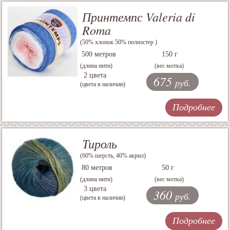
Принтемпс Valeria di
Roma
(50% хлопок 50% полиэстер )
500 метров
150 г
(длина нити)
(вес мотка)
2 цвета
675
руб.
(цвета в наличии)
Подробнее
Тироль
(60% шерсть, 40% акрил)
80 метров
50 г
(длина нити)
(вес мотка)
3 цвета
360
руб.
(цвета в наличии)
Подробнее