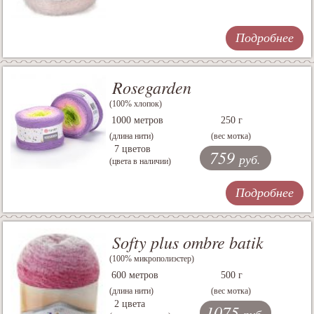
Подробнее
Rosegarden
(100% хлопок)
1000 метров
250 г
(длина нити)
(вес мотка)
7 цветов
759
руб.
(цвета в наличии)
Подробнее
Softy plus ombre batik
(100% микрополиэстер)
600 метров
500 г
(длина нити)
(вес мотка)
2 цвета
1075
руб.