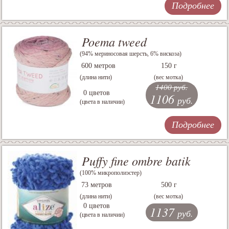
Подробнее
Poema tweed
(94% мериносовая шерсть, 6% вискоза)
600 метров
150 г
(длина нити)
(вес мотка)
1400 руб.
0 цветов
1106
руб.
(цвета в наличии)
Подробнее
Puffy fine ombre batik
(100% микрополиэстер)
73 метров
500 г
(длина нити)
(вес мотка)
0 цветов
1137
руб.
(цвета в наличии)