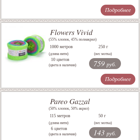
Подробнее
Flowers Vivid
(55% хлопок, 45% полиакрил)
1000 метров
250 г
(длина нити)
(вес мотка)
10 цветов
759
руб.
(цвета в наличии)
Подробнее
Pareo Gazzal
(50% хлопок, 50% акрил)
115 метров
50 г
(длина нити)
(вес мотка)
6 цветов
143
руб.
(цвета в наличии)