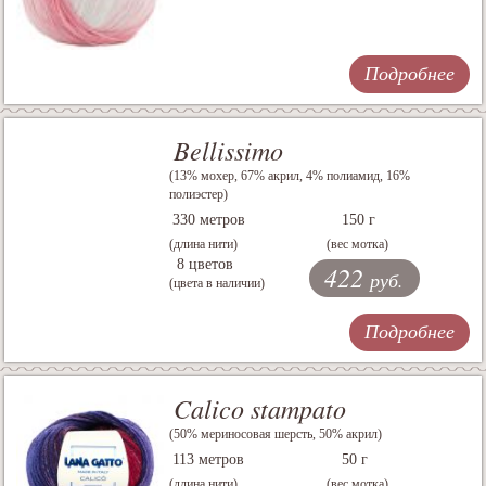
Подробнее
Bellissimo
(13% мохер, 67% акрил, 4% полиамид, 16%
полиэстер)
330 метров
150 г
(длина нити)
(вес мотка)
8 цветов
422
руб.
(цвета в наличии)
Подробнее
Calico stampato
(50% мериносовая шерсть, 50% акрил)
113 метров
50 г
(длина нити)
(вес мотка)