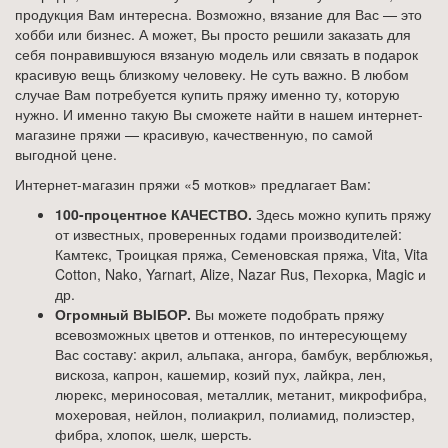
продукция Вам интересна. Возможно, вязание для Вас — это
хобби или бизнес. А может, Вы просто решили заказать для
себя понравившуюся вязаную модель или связать в подарок
красивую вещь близкому человеку. Не суть важно. В любом
случае Вам потребуется купить пряжу именно ту, которую
нужно. И именно такую Вы сможете найти в нашем интернет-
магазине пряжи — красивую, качественную, по самой
выгодной цене.
Интернет-магазин пряжи «5 мотков» предлагает Вам:
100-процентное КАЧЕСТВО.
Здесь можно купить пряжу
от известных, проверенных годами производителей:
Камтекс, Троицкая пряжа, Семеновская пряжа, Vita, Vita
Cotton, Nako, Yarnart, Alize, Nazar Rus, Пехорка, Magic и
др.
Огромный ВЫБОР.
Вы можете подобрать пряжу
всевозможных цветов и оттенков, по интересующему
Вас составу: акрил, альпака, ангора, бамбук, верблюжья,
вискоза, капрон, кашемир, козий пух, лайкра, лен,
люрекс, мериносовая, металлик, метанит, микрофибра,
мохеровая, нейлон, полиакрил, полиамид, полиэстер,
фибра, хлопок, шелк, шерсть.