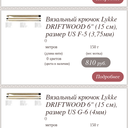
Вязальный крючок Lykke
DRIFTWOOD 6" (15 см),
размер US F-5 (3,75мм)
()
метров
150 г
(длина нити)
(вес мотка)
0 цветов
810
руб.
(цвета в наличии)
Подробнее
Вязальный крючок Lykke
DRIFTWOOD 6" (15 см),
размер US G-6 (4мм)
()
метров
150 г