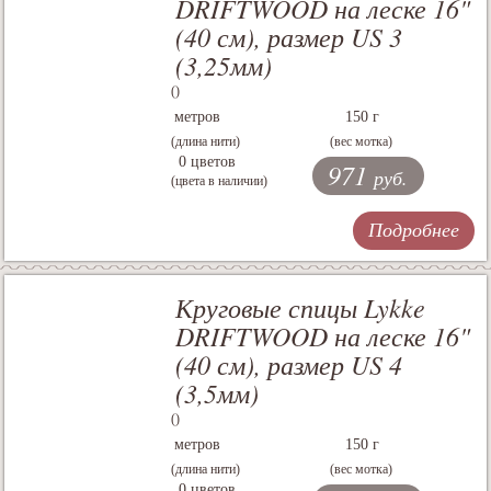
DRIFTWOOD на леске 16"
(40 см), размер US 3
(3,25мм)
()
метров
150 г
(длина нити)
(вес мотка)
0 цветов
971
руб.
(цвета в наличии)
Подробнее
Круговые спицы Lykke
DRIFTWOOD на леске 16"
(40 см), размер US 4
(3,5мм)
()
метров
150 г
(длина нити)
(вес мотка)
0 цветов