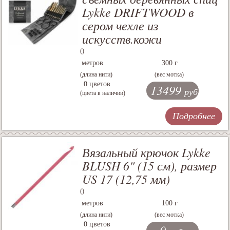
Lykke DRIFTWOOD в
сером чехле из
искусств.кожи
()
метров
300 г
(длина нити)
(вес мотка)
0 цветов
13499
руб.
(цвета в наличии)
Подробнее
Вязальный крючок Lykke
BLUSH 6" (15 см), размер
US 17 (12,75 мм)
()
метров
100 г
(длина нити)
(вес мотка)
0 цветов