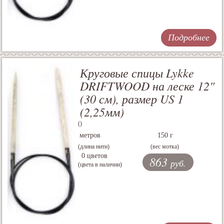
Подробнее
Круговые спицы Lykke
DRIFTWOOD на леске 12"
(30 см), размер US 1
(2,25мм)
()
метров
150 г
(длина нити)
(вес мотка)
0 цветов
863
руб.
(цвета в наличии)