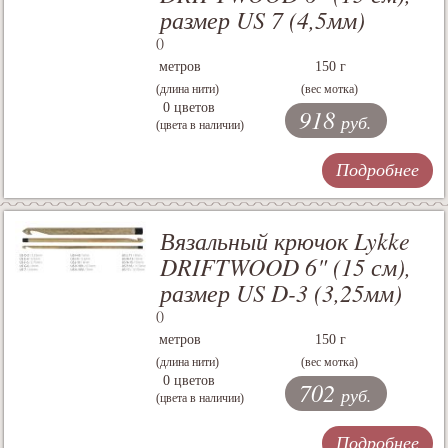
размер US 7 (4,5мм)
()
метров
150 г
(длина нити)
(вес мотка)
0 цветов
918
руб.
(цвета в наличии)
Подробнее
Вязальный крючок Lykke
DRIFTWOOD 6" (15 см),
размер US D-3 (3,25мм)
()
метров
150 г
(длина нити)
(вес мотка)
0 цветов
702
руб.
(цвета в наличии)
Подробнее