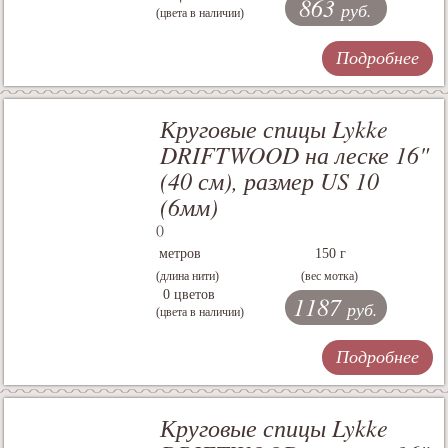
863
руб.
(цвета в наличии)
Подробнее
Круговые спицы Lykke
DRIFTWOOD на леске 16"
(40 см), размер US 10
(6мм)
()
метров
150 г
(длина нити)
(вес мотка)
0 цветов
1187
руб.
(цвета в наличии)
Подробнее
Круговые спицы Lykke