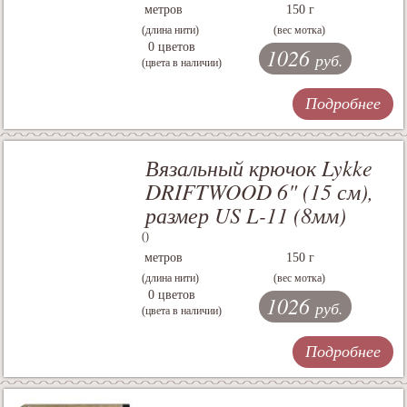
метров
150 г
(длина нити)
(вес мотка)
0 цветов
1026
руб.
(цвета в наличии)
Подробнее
Вязальный крючок Lykke
DRIFTWOOD 6" (15 см),
размер US L-11 (8мм)
()
метров
150 г
(длина нити)
(вес мотка)
0 цветов
1026
руб.
(цвета в наличии)
Подробнее