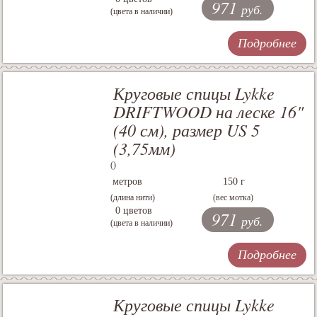
971
руб.
(цвета в наличии)
Подробнее
Круговые спицы Lykke
DRIFTWOOD на леске 16"
(40 см), размер US 5
(3,75мм)
()
метров
150 г
(длина нити)
(вес мотка)
0 цветов
971
руб.
(цвета в наличии)
Подробнее
Круговые спицы Lykke