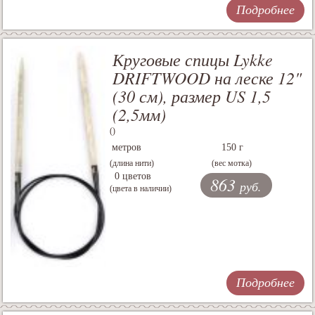
Подробнее
Круговые спицы Lykke
DRIFTWOOD на леске 12"
(30 см), размер US 1,5
(2,5мм)
()
метров
150 г
(длина нити)
(вес мотка)
0 цветов
863
руб.
(цвета в наличии)
Подробнее