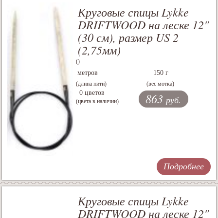
Круговые спицы Lykke
DRIFTWOOD на леске 12"
(30 см), размер US 2
(2,75мм)
()
метров
150 г
(длина нити)
(вес мотка)
0 цветов
863
руб.
(цвета в наличии)
Подробнее
Круговые спицы Lykke
DRIFTWOOD на леске 12"