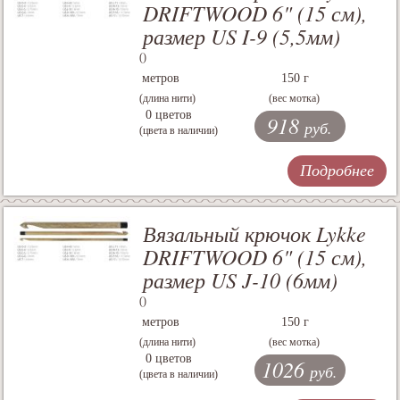
DRIFTWOOD 6" (15 см),
размер US I-9 (5,5мм)
()
метров
150 г
(длина нити)
(вес мотка)
0 цветов
918
руб.
(цвета в наличии)
Подробнее
Вязальный крючок Lykke
DRIFTWOOD 6" (15 см),
размер US J-10 (6мм)
()
метров
150 г
(длина нити)
(вес мотка)
0 цветов
1026
руб.
(цвета в наличии)