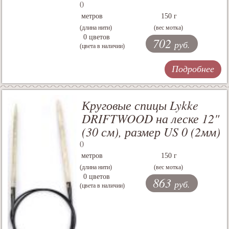
()
метров
150 г
(длина нити)
(вес мотка)
0 цветов
702
руб.
(цвета в наличии)
Подробнее
Круговые спицы Lykke
DRIFTWOOD на леске 12"
(30 см), размер US 0 (2мм)
()
метров
150 г
(длина нити)
(вес мотка)
0 цветов
863
руб.
(цвета в наличии)