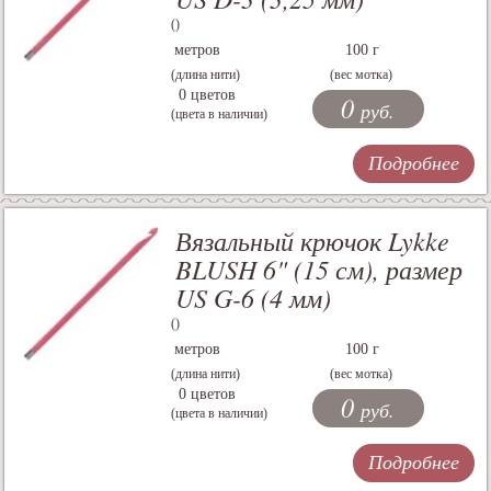
()
метров
100 г
(длина нити)
(вес мотка)
0 цветов
0
руб.
(цвета в наличии)
Подробнее
Вязальный крючок Lykke
BLUSH 6" (15 см), размер
US G-6 (4 мм)
()
метров
100 г
(длина нити)
(вес мотка)
0 цветов
0
руб.
(цвета в наличии)
Подробнее