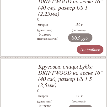
DRIFTWOOD на леске 16"
(40 см), размер US 1
(2,25мм)
()
метров
150 г
(длина нити)
(вес мотка)
0 цветов
863
руб.
(цвета в наличии)
Подробнее
Круговые спицы Lykke
DRIFTWOOD на леске 16"
(40 см), размер US 1,5
(2,5мм)
()
метров
150 г
(длина нити)
(вес мотка)
0 цветов