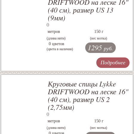
DRIFTWOOD на леске 16"
(40 см), размер US 13
(9мм)
()
метров
150 г
(длина нити)
(вес мотка)
0 цветов
1295
руб.
(цвета в наличии)
Подробнее
Круговые спицы Lykke
DRIFTWOOD на леске 16"
(40 см), размер US 2
(2,75мм)
()
метров
150 г
(длина нити)
(вес мотка)
0 цветов