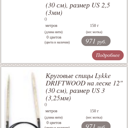
(30 см), размер US 2,5
(3мм)
()
метров
150 г
(длина нити)
(вес мотка)
0 цветов
971
руб.
(цвета в наличии)
Подробнее
Круговые спицы Lykke
DRIFTWOOD на леске 12"
(30 см), размер US 3
(3,25мм)
()
метров
150 г
(длина нити)
(вес мотка)
0 цветов
971
руб.
(цвета в наличии)