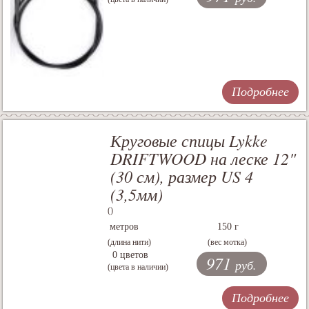
Подробнее
Круговые спицы Lykke
DRIFTWOOD на леске 12"
(30 см), размер US 4
(3,5мм)
()
метров
150 г
(длина нити)
(вес мотка)
0 цветов
971
руб.
(цвета в наличии)
Подробнее