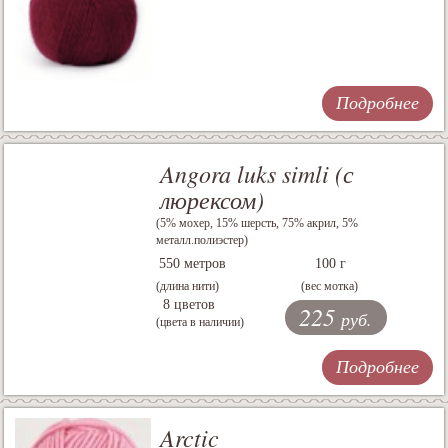
Подробнее
Angora luks simli (с
люрексом)
(5% мохер, 15% шерсть, 75% акрил, 5%
металл.полиэстер)
550 метров
100 г
(длина нити)
(вес мотка)
8 цветов
225
руб.
(цвета в наличии)
Подробнее
Arctic