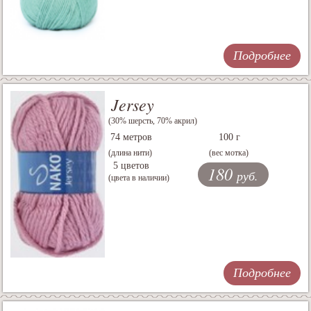
Подробнее
Jersey
(30% шерсть, 70% акрил)
74 метров
100 г
(длина нити)
(вес мотка)
5 цветов
180
руб.
(цвета в наличии)
Подробнее