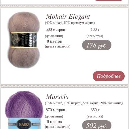
Mohair Elegant
(40% мохер, 60% премиум-акрил)
500 метров
100 г
(длина нити)
(вес мотка)
0 цветов
178
руб.
(цвета в наличии)
Подробнее
Mussels
(15% мохер, 10% шерсть, 55% акрил, 20% полиамид)
870 метров
350 г
(длина нити)
(вес мотка)
0 цветов
502
руб.
(цвета в наличии)