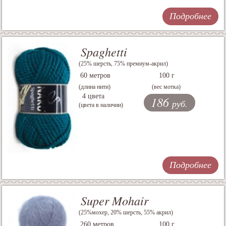
Подробнее
Spaghetti
(25% шерсть, 75% премиум-акрил)
60 метров
100 г
(длина нити)
(вес мотка)
4 цвета
186
руб.
(цвета в наличии)
Подробнее
Super Mohair
(25%мохер, 20% шерсть, 55% акрил)
260 метров
100 г