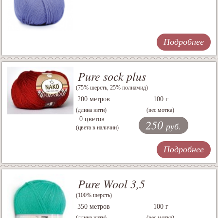
Подробнее
Pure sock plus
(75% шерсть, 25% полиамид)
200 метров
100 г
(длина нити)
(вес мотка)
0 цветов
250
руб.
(цвета в наличии)
Подробнее
Pure Wool 3,5
(100% шерсть)
350 метров
100 г
(длина нити)
(вес мотка)