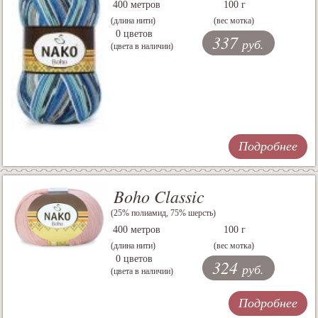
400 метров
100 г
(длина нити)
(вес мотка)
0 цветов
337
руб.
(цвета в наличии)
Подробнее
Boho Classic
(25% полиамид, 75% шерсть)
400 метров
100 г
(длина нити)
(вес мотка)
0 цветов
324
руб.
(цвета в наличии)
Подробнее