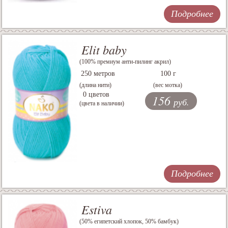
Подробнее
Elit baby
(100% премиум анти-пилинг акрил)
250 метров
100 г
(длина нити)
(вес мотка)
0 цветов
156
руб.
(цвета в наличии)
Подробнее
Estiva
(50% египетский хлопок, 50% бамбук)