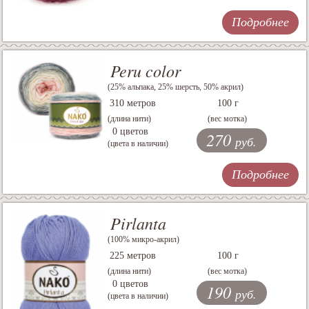
Подробнее
Peru color
(25% альпака, 25% шерсть, 50% акрил)
310 метров
100 г
(длина нити)
(вес мотка)
0 цветов
270
руб.
(цвета в наличии)
Подробнее
Pirlanta
(100% микро-акрил)
225 метров
100 г
(длина нити)
(вес мотка)
0 цветов
190
руб.
(цвета в наличии)