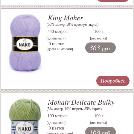
King Moher
(50% мохер, 50% премиум-акрил)
440 метров
100 г
(длина нити)
(вес мотка)
0 цветов
363
руб.
(цвета в наличии)
Подробнее
Mohair Delicate Bulky
(5% мохер, 10% шерсть, 85% акрил)
100 метров
100 г
(длина нити)
(вес мотка)
0 цветов
168
руб.
(цвета в наличии)