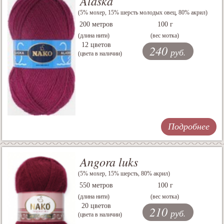
Alaska
(5% мохер, 15% шерсть молодых овец, 80% акрил)
200 метров
100 г
(длина нити)
(вес мотка)
12 цветов
240
руб.
(цвета в наличии)
Подробнее
Angora luks
(5% мохер, 15% шерсть, 80% акрил)
550 метров
100 г
(длина нити)
(вес мотка)
20 цветов
210
руб.
(цвета в наличии)