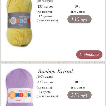
(100% акрил)
133 метров
50 г
(длина нити)
(вес мотка)
12 цветов
130
руб.
(цвета в наличии)
Подробнее
Bonbon Kristal
(100% акрил)
475 метров
100 г
(длина нити)
(вес мотка)
23 цвета
210
руб.
(цвета в наличии)