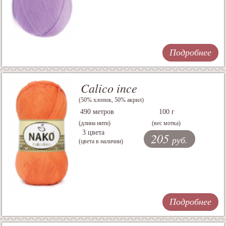
Подробнее
Calico ince
(50% хлопок, 50% акрил)
490 метров
100 г
(длина нити)
(вес мотка)
3 цвета
205
руб.
(цвета в наличии)
Подробнее