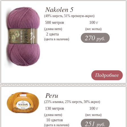
Nakolen 5
(49% шерсть, 51% премиум-акрил)
500 метров
100 г
(длина нити)
(вес мотка)
2 цвета
270
руб.
(цвета в наличии)
Подробнее
Peru
(25% альпака, 25% шерсть, 50% акрил)
130 метров
100 г
(длина нити)
(вес мотка)
10 цветов
251
руб.
(цвета в наличии)