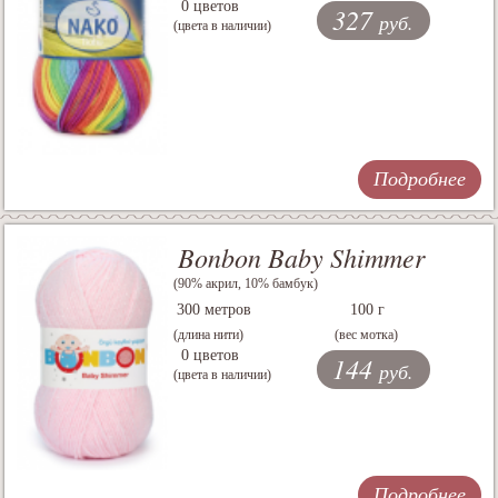
0 цветов
327
руб.
(цвета в наличии)
Подробнее
Bonbon Baby Shimmer
(90% акрил, 10% бамбук)
300 метров
100 г
(длина нити)
(вес мотка)
0 цветов
144
руб.
(цвета в наличии)
Подробнее