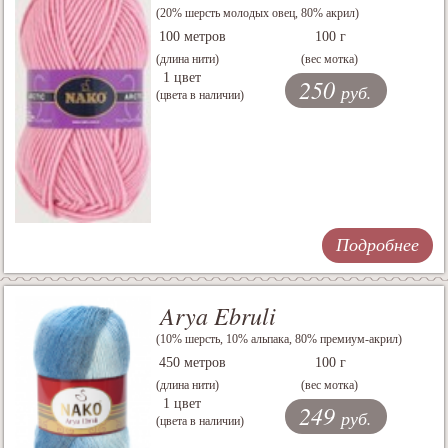
(20% шерсть молодых овец, 80% акрил)
100 метров
100 г
(длина нити)
(вес мотка)
1 цвет
250
руб.
(цвета в наличии)
Подробнее
Arya Ebruli
(10% шерсть, 10% альпака, 80% премиум-акрил)
450 метров
100 г
(длина нити)
(вес мотка)
1 цвет
249
руб.
(цвета в наличии)