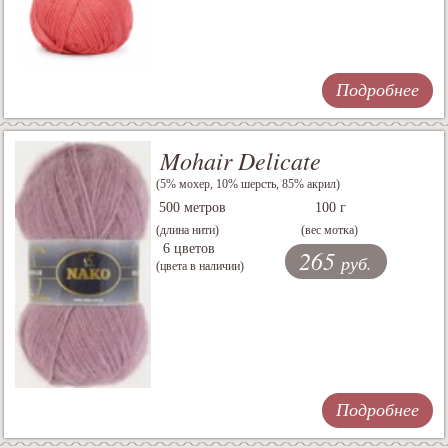
Подробнее
Mohair Delicate
(5% мохер, 10% шерсть, 85% акрил)
500 метров
100 г
(длина нити)
(вес мотка)
6 цветов
265
руб.
(цвета в наличии)
Подробнее