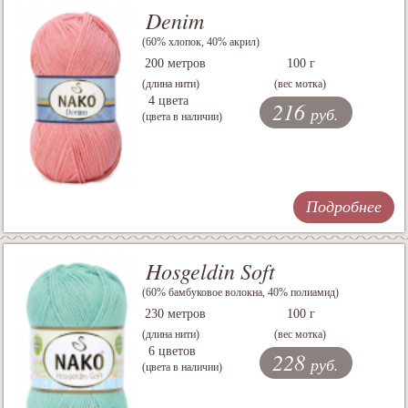
Denim
(60% хлопок, 40% акрил)
200 метров
100 г
(длина нити)
(вес мотка)
4 цвета
216
руб.
(цвета в наличии)
Подробнее
Hosgeldin Soft
(60% бамбуковое волокна, 40% полиамид)
230 метров
100 г
(длина нити)
(вес мотка)
6 цветов
228
руб.
(цвета в наличии)