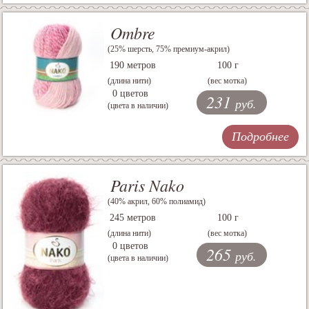
Ombre
(25% шерсть, 75% премиум-акрил)
190 метров
100 г
(длина нити)
(вес мотка)
0 цветов
231
руб.
(цвета в наличии)
Подробнее
Paris Nako
(40% акрил, 60% полиамид)
245 метров
100 г
(длина нити)
(вес мотка)
0 цветов
265
руб.
(цвета в наличии)