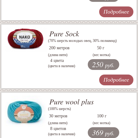
Подробнее
Pure Sock
(70% шерсть молодых овец, 30% полиамид)
200 метров
50 г
(длина нити)
(вес мотка)
4 цвета
250
руб.
(цвета в наличии)
Подробнее
Pure wool plus
(100% шерсть)
30 метров
100 г
(длина нити)
(вес мотка)
8 цветов
369
руб.
(цвета в наличии)