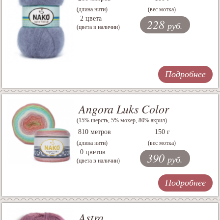
(длина нити)
(вес мотка)
2 цвета
228
руб.
(цвета в наличии)
Подробнее
Angora Luks Color
(15% шерсть, 5% мохер, 80% акрил)
810 метров
150 г
(длина нити)
(вес мотка)
0 цветов
390
руб.
(цвета в наличии)
Подробнее
Astra