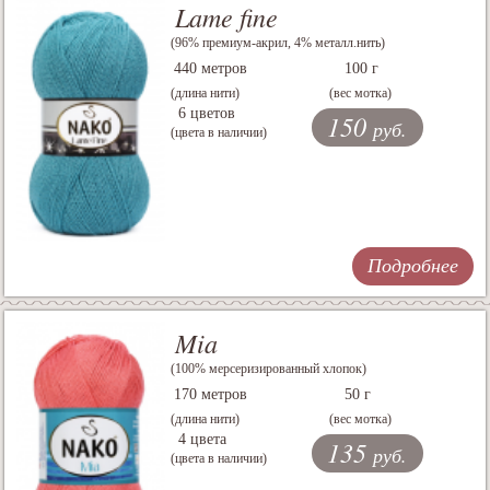
Lame fine
(96% премиум-акрил, 4% металл.нить)
440 метров
100 г
(длина нити)
(вес мотка)
6 цветов
150
руб.
(цвета в наличии)
Подробнее
Mia
(100% мерсеризированный хлопок)
170 метров
50 г
(длина нити)
(вес мотка)
4 цвета
135
руб.
(цвета в наличии)