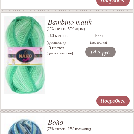
Подробнее
Bambino matik
(25% шерсть, 75% акрил)
260 метров
100 г
(длина нити)
(вес мотка)
0 цветов
145
руб.
(цвета в наличии)
Подробнее
Boho
(75% шерсть, 25% полиамид)