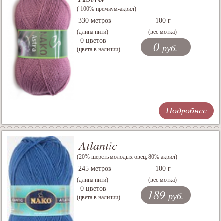
( 100% премиум-акрил)
330 метров
100 г
(длина нити)
(вес мотка)
0 цветов
0
руб.
(цвета в наличии)
Подробнее
Atlantic
(20% шерсть молодых овец, 80% акрил)
245 метров
100 г
(длина нити)
(вес мотка)
0 цветов
189
руб.
(цвета в наличии)