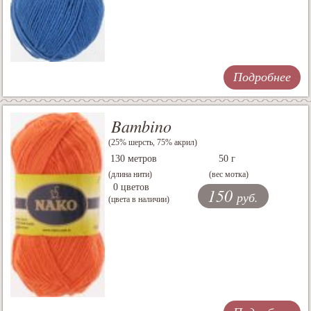
Подробнее
Bambino
(25% шерсть, 75% акрил)
130 метров
50 г
(длина нити)
(вес мотка)
0 цветов
150
руб.
(цвета в наличии)