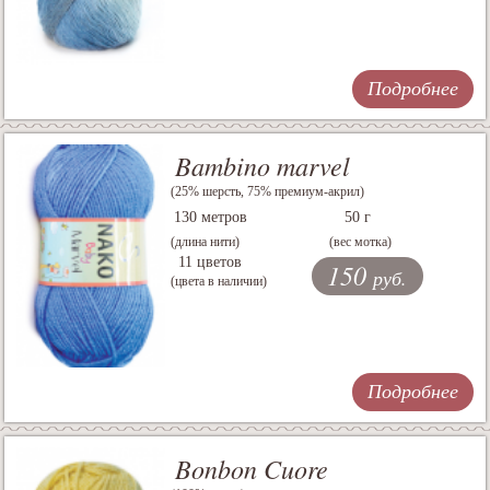
Подробнее
Bambino marvel
(25% шерсть, 75% премиум-акрил)
130 метров
50 г
(длина нити)
(вес мотка)
11 цветов
150
руб.
(цвета в наличии)
Подробнее
Bonbon Cuore