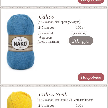
Calico
(50% хлопок, 50% премиум акрил)
245 метров
100 г
(длина нити)
(вес мотка)
0 цветов
205
руб.
(цвета в наличии)
Подробнее
Calico Simli
(49% хлопок, 49% акрил, 2% метал.полиэфир)
240 метров
100 г